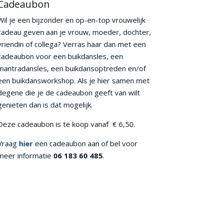
Cadeaubon
Wil je een bijzonder en op-en-top vrouwelijk
cadeau geven aan je vrouw, moeder, dochter,
vriendin of collega? Verras haar dan met een
cadeaubon voor een buikdansles, een
mantradansles, een buikdansoptreden en/of
een buikdansworkshop. Als je hier samen met
degene die je de cadeaubon geeft van wilt
genieten dan is dat mogelijk.
Deze cadeaubon is te koop vanaf € 6,50.
Vraag
hier
een cadeaubon aan of bel voor
meer informatie
06 183 60 485
.